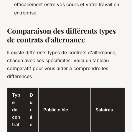
efficacement entre vos cours et votre travail en
entreprise.
Comparaison des différents types
de contrats d'alternance
Il existe différents types de contrats d'alternance,
chacun avec ses spécificités. Voici un tableau
comparatif pour vous aider à comprendre les
différences :
Typ
D
e
u
de
r
Public cible
Salaires
con
é
trat
e