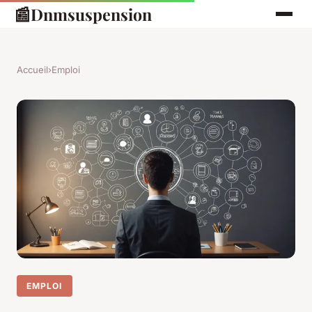
📰
Dnmsuspension
Accueil
›
Emploi
EMPLOI