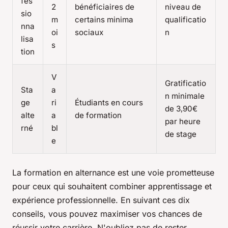
fes
2
bénéficiaires de
niveau de
sio
m
certains minima
qualificatio
nna
oi
sociaux
n
lisa
s
tion
V
Gratificatio
Sta
a
n minimale
ge
ri
Étudiants en cours
de 3,90€
alte
a
de formation
par heure
rné
bl
de stage
e
La formation en alternance est une voie prometteuse
pour ceux qui souhaitent combiner apprentissage et
expérience professionnelle. En suivant ces dix
conseils, vous pouvez maximiser vos chances de
réussir votre carrière. N'oubliez pas de rester