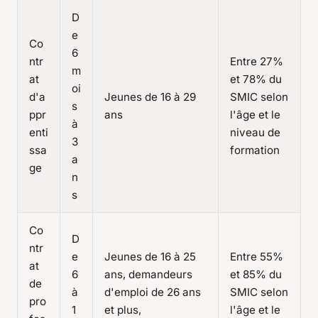
D
e
Co
6
ntr
Entre 27%
m
at
et 78% du
oi
d'a
Jeunes de 16 à 29
SMIC selon
s
ppr
ans
l'âge et le
à
enti
niveau de
3
ssa
formation
a
ge
n
s
Co
D
ntr
e
Jeunes de 16 à 25
Entre 55%
at
6
ans, demandeurs
et 85% du
de
à
d'emploi de 26 ans
SMIC selon
pro
1
et plus,
l'âge et le