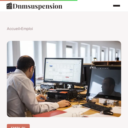
📰
Dnmsuspension
Accueil
›
Emploi