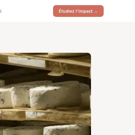
é
Étudiez l'impact →