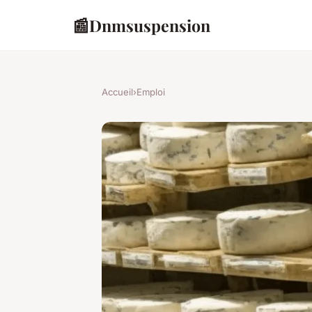
📰
Dnmsuspension
Accueil
›
Emploi