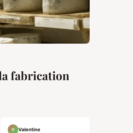
a fabrication
Valentine
V