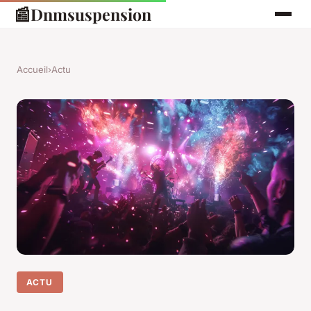
📰
Dnmsuspension
Accueil
›
Actu
ACTU