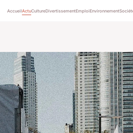
Accueil
Actu
Culture
Divertissement
Emploi
Environnement
Sociét