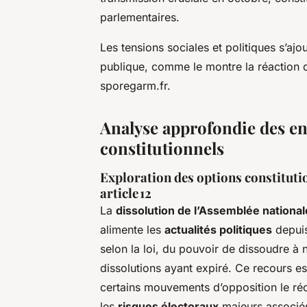
parlementaires.
Les tensions sociales et politiques s’aj
publique, comme le montre la réaction 
sporegarm.fr.
Analyse approfondie des enj
constitutionnels
Exploration des options constitutio
article 12
La
dissolution de l’Assemblée national
alimente les
actualités politiques
depuis
selon la loi, du pouvoir de dissoudre à 
dissolutions ayant expiré. Ce recours es
certains mouvements d’opposition le récl
les
risques électoraux
majeurs associés.