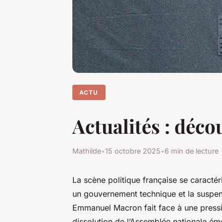
ACTU
Actualités : déc
Mathilde
•
15 octobre 2025
•
6 min de lecture
La scène politique française se caractér
un gouvernement technique et la suspens
Emmanuel Macron fait face à une pressio
dissolution de l’Assemblée nationale é