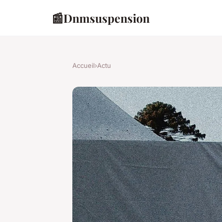
📰
Dnmsuspension
Accueil
›
Actu