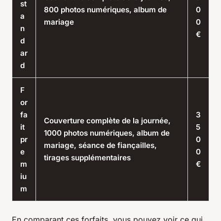
st
800 photos numériques, album de
0
a
mariage
0
n
€
d
ar
d
F
or
fa
3
Couverture complète de la journée,
it
5
1000 photos numériques, album de
pr
0
mariage, séance de fiançailles,
e
0
tirages supplémentaires
m
€
iu
m
En comparant ces forfaits, vous pouvez voir ce qui