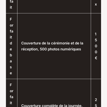
fa
x
it
F
or
fa
1
it
5
d
Couverture de la cérémonie et de la
0
e
réception, 500 photos numériques
0
b
€
a
s
e
F
or
fa
2
it
Couverture complète de la journée,
5