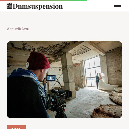
📰
Dnmsuspension
Accueil
›
Actu