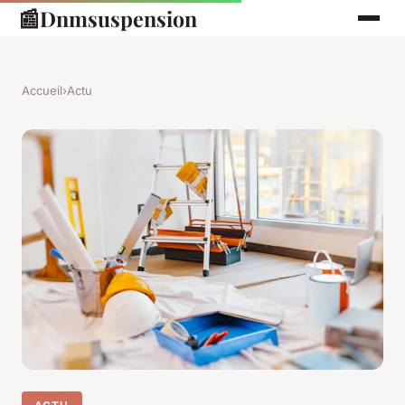
📰
Dnmsuspension
Accueil
›
Actu