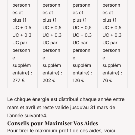
personn
personn
personn
personn
es et
es et
es et
es et
plus (1
plus (1
plus (1
plus (1
UC + 0,5
UC + 0,5
UC + 0,5
UC + 0,5
UC + 0,3
UC + 0,3
UC + 0,3
UC + 0,3
UC par
UC par
UC par
UC par
personn
personn
personn
personn
e
e
e
e
supplém
supplém
supplém
supplém
entaire) :
entaire) :
entaire) :
entaire) :
277 €
202 €
126 €
76 €
Le chèque énergie est distribué chaque année entre
mars et avril et reste valide jusqu’au 31 mars de
l’année suivante4.
Conseils pour Maximiser Vos Aides
Pour tirer le maximum profit de ces aides, voici