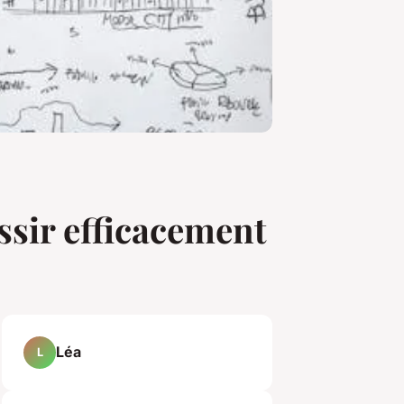
ussir efficacement
Léa
L