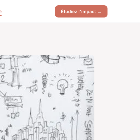
é
Étudiez l'impact →