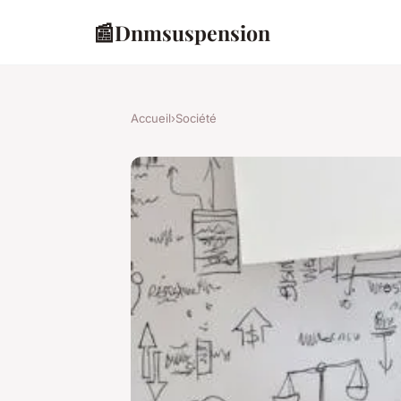
📰
Dnmsuspension
Accueil
›
Société