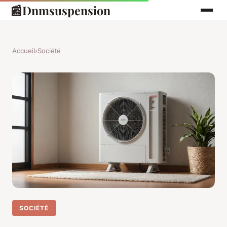
📰
Dnmsuspension
Accueil
›
Société
SOCIÉTÉ