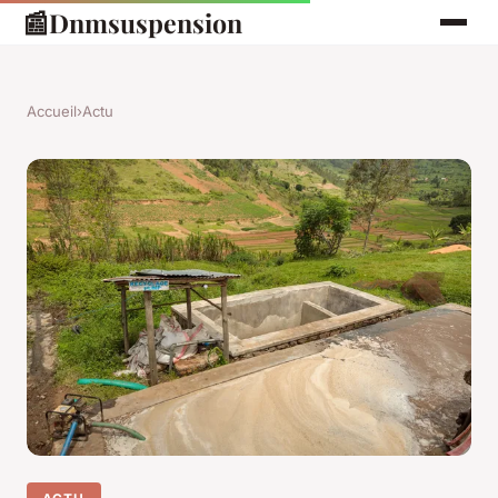
📰
Dnmsuspension
Accueil
›
Actu